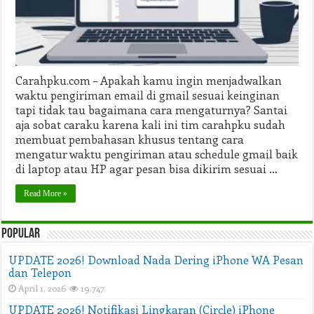
HP
dan
Laptop
Carahpku.com – Apakah kamu ingin menjadwalkan
waktu pengiriman email di gmail sesuai keinginan
tapi tidak tau bagaimana cara mengaturnya? Santai
aja sobat caraku karena kali ini tim carahpku sudah
membuat pembahasan khusus tentang cara
mengatur waktu pengiriman atau schedule gmail baik
di laptop atau HP agar pesan bisa dikirim sesuai …
Read More »
Popular
UPDATE 2026! Download Nada Dering iPhone WA Pesan
dan Telepon
April 1, 2026
19,747
UPDATE 2026! Notifikasi Lingkaran (Circle) iPhone