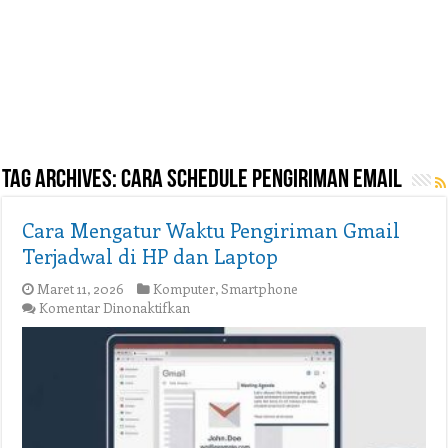
Tag Archives:
cara schedule pengiriman email
Cara Mengatur Waktu Pengiriman Gmail
Terjadwal di HP dan Laptop
Maret 11, 2026
Komputer
,
Smartphone
pada
Komentar Dinonaktifkan
Cara
Mengatur
Waktu
Pengiriman
Gmail
Terjadwal
di