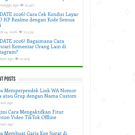
 minggu ago
15,427
ATE 2026! Cara Cek Kondisi Layar
D HP Realme dengan Kode Semua
i
ni 14, 2026
15,139
DATE 2026! Bagaimana Cara
cari Komentar Orang Lain di
tagram?
hari ago
12,905
nt Posts
ra Memperpendek Link WA Nomor
a atau Grup dengan Nama Custom
 jam ago
ini Cara Mengaktifkan Fitur
ton Video TikTok Offline
hari ago
a Membuat Garis Kop Surat di