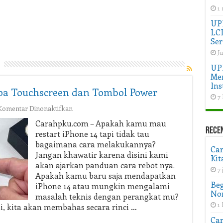
1
UPD
LC
Ser
Ju
UP
Men
Ins
npa Touchscreen dan Tombol Power
7 
pada
Komentar Dinonaktifkan
Cara
Carahpku.com – Apakah kamu mau
Restart
Rece
restart iPhone 14 tapi tidak tau
iPhone
bagaimana cara melakukannya?
14
Ca
Jangan khawatir karena disini kami
Tanpa
Kit
akan ajarkan panduan cara rebot nya.
Touchscreen
7
dan
Apakah kamu baru saja mendapatkan
Tombol
Beg
iPhone 14 atau mungkin mengalami
Power
Non
masalah teknis dengan perangkat mu?
1 
i, kita akan membahas secara rinci …
Car