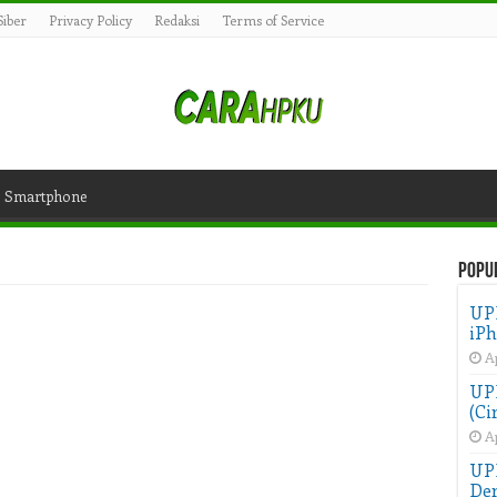
iber
Privacy Policy
Redaksi
Terms of Service
Smartphone
Popu
UP
iPh
Ap
UPD
(Ci
Ap
UP
Der