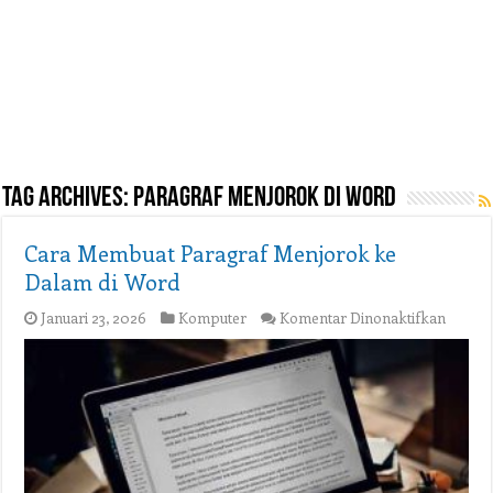
Tag Archives:
paragraf menjorok di word
Cara Membuat Paragraf Menjorok ke
Dalam di Word
pada
Januari 23, 2026
Komputer
Komentar Dinonaktifkan
Cara
Membu
Paragr
Menjo
ke
Dalam
di
Word