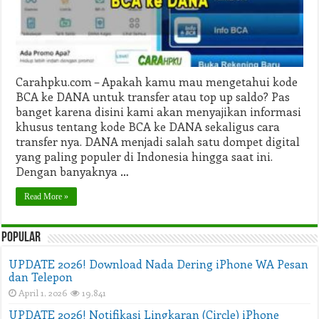
Dana
dan
Cara
Top
Up
Saldo
Carahpku.com – Apakah kamu mau mengetahui kode
BCA ke DANA untuk transfer atau top up saldo? Pas
banget karena disini kami akan menyajikan informasi
khusus tentang kode BCA ke DANA sekaligus cara
transfer nya. DANA menjadi salah satu dompet digital
yang paling populer di Indonesia hingga saat ini.
Dengan banyaknya …
Read More »
Popular
UPDATE 2026! Download Nada Dering iPhone WA Pesan
dan Telepon
April 1, 2026
19,841
UPDATE 2026! Notifikasi Lingkaran (Circle) iPhone