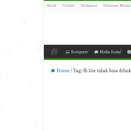
About
Contact
Disclaimer
Pedoman Media S
Komputer
Media Sosial
Home
/
Tag:
fb lite tidak bisa di