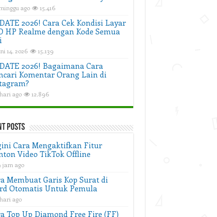
 minggu ago
15,416
ATE 2026! Cara Cek Kondisi Layar
D HP Realme dengan Kode Semua
i
ni 14, 2026
15,139
DATE 2026! Bagaimana Cara
cari Komentar Orang Lain di
tagram?
hari ago
12,896
nt Posts
ini Cara Mengaktifkan Fitur
ton Video TikTok Offline
9 jam ago
a Membuat Garis Kop Surat di
rd Otomatis Untuk Pemula
hari ago
a Top Up Diamond Free Fire (FF)