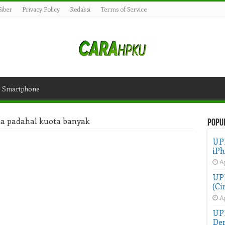
iber
Privacy Policy
Redaksi
Terms of Service
Smartphone
buka padahal kuota banyak
Popu
UP
iPh
Ap
UPD
(Ci
Ap
UP
Der