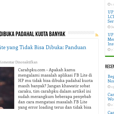
1
UPD
LC
Ser
Ju
a dibuka padahal kuota banyak
UP
Men
Ins
ite yang Tidak Bisa Dibuka: Panduan
7 
pada
Komentar Dinonaktifkan
Cara
Rece
Carahpku.com – Apakah kamu
Mengatasi
mengalami masalah aplikasi FB Lite di
Beg
Facebook
HP mu tidak bisa dibuka padahal kuota
Non
Lite
masih banyak? Jangan khawatir sobat
yang
1
caraku, tim carahpku dalam artikel ini
Tidak
Car
Bisa
sudah merangkum beberapa penyebab
Wo
Dibuka:
dan cara mengatasi masalah FB Lite
2 
Panduan
yang error loading terus dan tidak bisa
Lengkap
Car