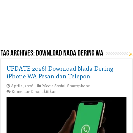
Tag Archives:
download nada dering wa
UPDATE 2026! Download Nada Dering
iPhone WA Pesan dan Telepon
April 1, 2026
Media Sosial
,
Smartphone
pada
Komentar Dinonaktifkan
UPDATE
2026!
Download
Nada
Dering
iPhone
WA