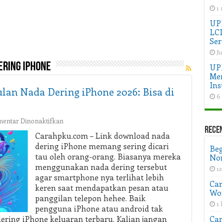
1
UPD
LC
Ser
Ju
ring iphone
UP
Men
Ins
n Nada Dering iPhone 2026: Bisa di
6
pada
entar Dinonaktifkan
UPDATE!
Rece
Carahpku.com – Link download nada
Download
dering iPhone memang sering dicari
Beg
Kumpulan
tau oleh orang-orang. Biasanya mereka
Non
Nada
menggunakan nada dering tersebut
Dering
1
agar smartphone nya terlihat lebih
iPhone
Car
2026:
keren saat mendapatkan pesan atau
Wo
Bisa
panggilan telepon hehee. Baik
1 
di
pengguna iPhone atau android tak
Play
ring iPhone keluaran terbaru. Kalian jangan
Car