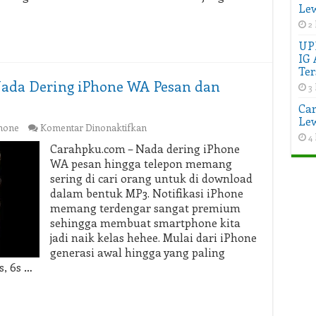
Dulu
Lew
2 
UP
IG 
Ter
ada Dering iPhone WA Pesan dan
3 
Car
Lew
pada
hone
Komentar Dinonaktifkan
4 
UPDATE
Carahpku.com – Nada dering iPhone
2026!
WA pesan hingga telepon memang
Download
sering di cari orang untuk di download
Nada
dalam bentuk MP3. Notifikasi iPhone
Dering
memang terdengar sangat premium
iPhone
WA
sehingga membuat smartphone kita
Pesan
jadi naik kelas hehee. Mulai dari iPhone
dan
generasi awal hingga yang paling
Telepon
s, 6s …