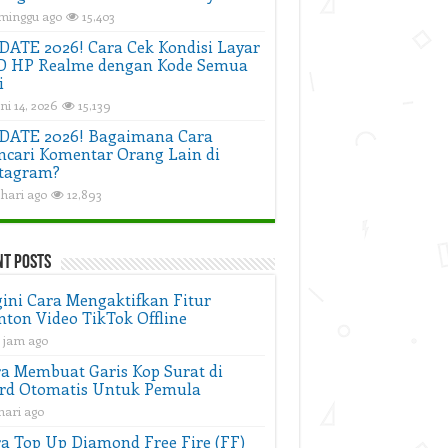
 minggu ago
15,403
ATE 2026! Cara Cek Kondisi Layar
D HP Realme dengan Kode Semua
i
ni 14, 2026
15,139
DATE 2026! Bagaimana Cara
cari Komentar Orang Lain di
tagram?
 hari ago
12,893
nt Posts
ini Cara Mengaktifkan Fitur
ton Video TikTok Offline
2 jam ago
a Membuat Garis Kop Surat di
rd Otomatis Untuk Pemula
hari ago
a Top Up Diamond Free Fire (FF)