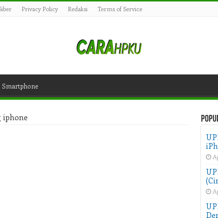
iber
Privacy Policy
Redaksi
Terms of Service
Smartphone
 iphone
Popu
UP
iPh
Ap
UPD
(Ci
Ap
UP
Der