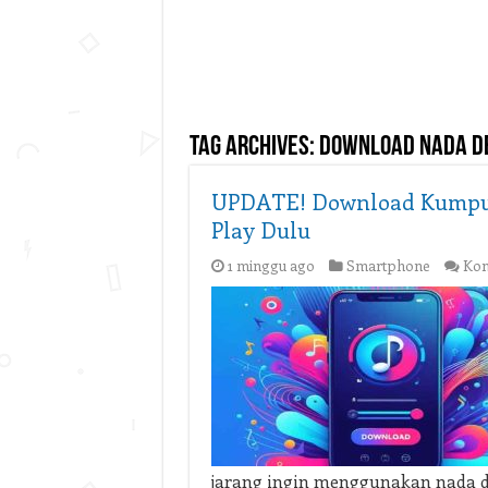
Tag Archives:
download nada de
UPDATE! Download Kumpula
Play Dulu
1 minggu ago
Smartphone
Kom
jarang ingin menggunakan nada de