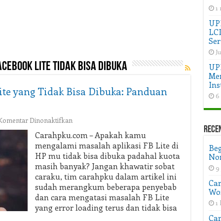
1
UPD
LC
Ser
Ju
cebook lite tidak bisa dibuka
UP
Men
Ins
ite yang Tidak Bisa Dibuka: Panduan
6
pada
Komentar Dinonaktifkan
Cara
Rece
Carahpku.com – Apakah kamu
Mengatasi
mengalami masalah aplikasi FB Lite di
Beg
Facebook
HP mu tidak bisa dibuka padahal kuota
Non
Lite
masih banyak? Jangan khawatir sobat
yang
9
caraku, tim carahpku dalam artikel ini
Tidak
Car
Bisa
sudah merangkum beberapa penyebab
Wo
Dibuka:
dan cara mengatasi masalah FB Lite
1 
Panduan
yang error loading terus dan tidak bisa
Lengkap
Car