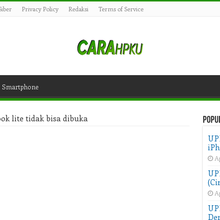
iber
Privacy Policy
Redaksi
Terms of Service
Smartphone
ok lite tidak bisa dibuka
Popu
UP
iPh
Ap
UPD
(Ci
Ap
UP
Der