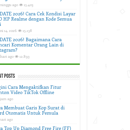
 minggu ago
15,403
ATE 2026! Cara Cek Kondisi Layar
D HP Realme dengan Kode Semua
i
ni 14, 2026
15,138
DATE 2026! Bagaimana Cara
cari Komentar Orang Lain di
tagram?
 hari ago
12,893
nt Posts
ini Cara Mengaktifkan Fitur
ton Video TikTok Offline
 jam ago
a Membuat Garis Kop Surat di
rd Otomatis Untuk Pemula
hari ago
a Top Up Diamond Free Fire (FF)