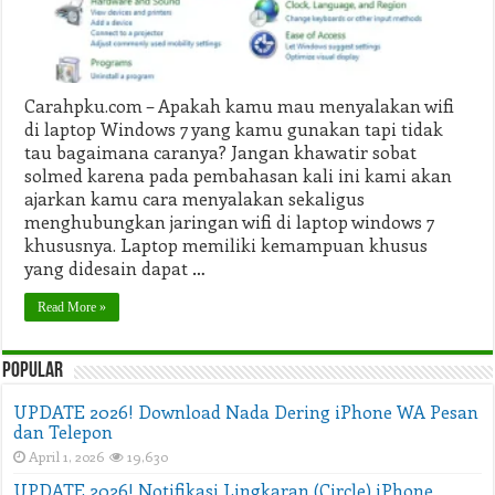
dan
Cepat
Carahpku.com – Apakah kamu mau menyalakan wifi
di laptop Windows 7 yang kamu gunakan tapi tidak
tau bagaimana caranya? Jangan khawatir sobat
solmed karena pada pembahasan kali ini kami akan
ajarkan kamu cara menyalakan sekaligus
menghubungkan jaringan wifi di laptop windows 7
khususnya. Laptop memiliki kemampuan khusus
yang didesain dapat …
Read More »
Popular
UPDATE 2026! Download Nada Dering iPhone WA Pesan
dan Telepon
April 1, 2026
19,630
UPDATE 2026! Notifikasi Lingkaran (Circle) iPhone