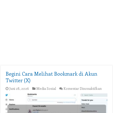
Begini Cara Melihat Bookmark di Akun
Twitter (X)
pada
Juni 28, 2026
Media Sosial
Komentar Dinonaktifkan
Begini
Cara
Meliha
Bookm
di