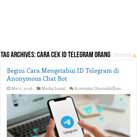
Tag Archives:
cara cek id telegram orang
Begini Cara Mengetahui ID Telegram di
Anonymous Chat Bot
pada
Mei 2, 2026
Media Sosial
Komentar Dinonaktifkan
Begini
Cara
Mengeta
ID
Telegra
di
Anonym
Chat