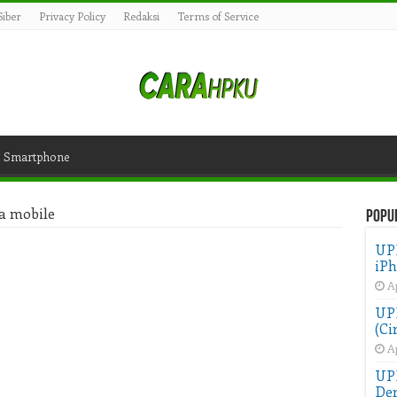
iber
Privacy Policy
Redaksi
Terms of Service
Smartphone
a mobile
Popu
UP
iPh
Ap
UPD
(Ci
Ap
UP
Der