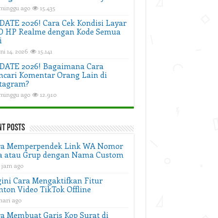
 minggu ago
15,435
ATE 2026! Cara Cek Kondisi Layar
D HP Realme dengan Kode Semua
i
ni 14, 2026
15,141
DATE 2026! Bagaimana Cara
cari Komentar Orang Lain di
tagram?
 minggu ago
12,910
nt Posts
ra Memperpendek Link WA Nomor
a atau Grup dengan Nama Custom
2 jam ago
ini Cara Mengaktifkan Fitur
ton Video TikTok Offline
hari ago
a Membuat Garis Kop Surat di