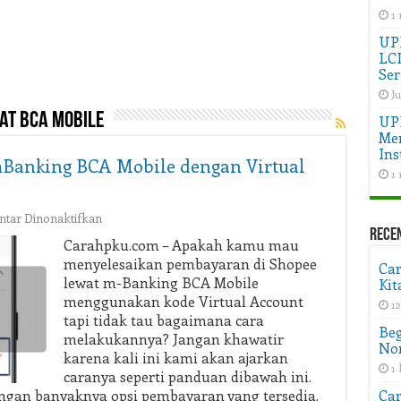
1
UPD
LC
Ser
Ju
at bca mobile
UP
Men
Ins
mBanking BCA Mobile dengan Virtual
1
pada
tar Dinonaktifkan
Cara
Rece
Carahpku.com – Apakah kamu mau
Bayar
menyelesaikan pembayaran di Shopee
Ca
Shopee
lewat m-Banking BCA Mobile
Kit
Lewat
menggunakan kode Virtual Account
mBanking
1
tapi tidak tau bagaimana cara
BCA
Beg
Mobile
melakukannya? Jangan khawatir
Non
dengan
karena kali ini kami akan ajarkan
1 
Virtual
caranya seperti panduan dibawah ini.
Account
ngan banyaknya opsi pembayaran yang tersedia.
Car