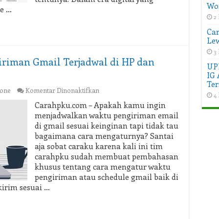
Wo
e …
2 
Car
Lew
3 
riman Gmail Terjadwal di HP dan
UP
IG 
Ter
pada
one
Komentar Dinonaktifkan
4 
Cara
Carahpku.com – Apakah kamu ingin
Mengatur
menjadwalkan waktu pengiriman email
Waktu
di gmail sesuai keinginan tapi tidak tau
Pengiriman
bagaimana cara mengaturnya? Santai
Gmail
aja sobat caraku karena kali ini tim
Terjadwal
di
carahpku sudah membuat pembahasan
HP
khusus tentang cara mengatur waktu
dan
pengiriman atau schedule gmail baik di
Laptop
kirim sesuai …