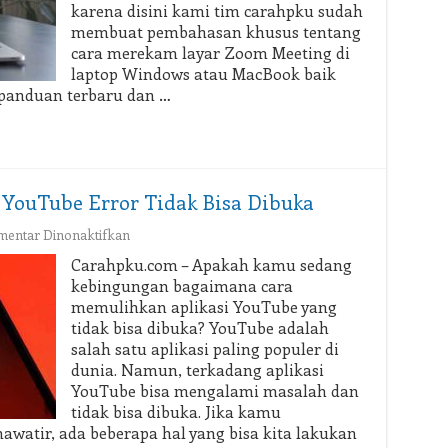
karena disini kami tim carahpku sudah
Sebagai
Peserta
membuat pembahasan khusus tentang
dan
cara merekam layar Zoom Meeting di
Host
laptop Windows atau MacBook baik
Terbaru
 panduan terbaru dan …
YouTube Error Tidak Bisa Dibuka
pada
entar Dinonaktifkan
Cara
Carahpku.com – Apakah kamu sedang
Memulihkan
kebingungan bagaimana cara
Aplikasi
memulihkan aplikasi YouTube yang
YouTube
tidak bisa dibuka? YouTube adalah
Error
salah satu aplikasi paling populer di
Tidak
Bisa
dunia. Namun, terkadang aplikasi
Dibuka
YouTube bisa mengalami masalah dan
tidak bisa dibuka. Jika kamu
awatir, ada beberapa hal yang bisa kita lakukan