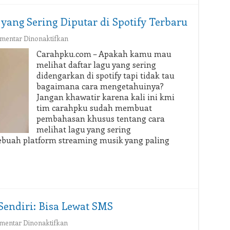
 yang Sering Diputar di Spotify Terbaru
pada
mentar Dinonaktifkan
Cara
Carahpku.com – Apakah kamu mau
Melihat
melihat daftar lagu yang sering
Statistik
didengarkan di spotify tapi tidak tau
Lagu
bagaimana cara mengetahuinya?
yang
Jangan khawatir karena kali ini kmi
Sering
Diputar
tim carahpku sudah membuat
di Spotify
pembahasan khusus tentang cara
Terbaru
melihat lagu yang sering
h sebuah platform streaming musik yang paling
Sendiri: Bisa Lewat SMS
pada
mentar Dinonaktifkan