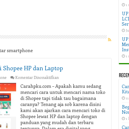
1
UPD
LC
Ser
Ju
UP
Men
Ins
utar smartphone
1
i Shopee HP dan Laptop
Rece
pada
one
Komentar Dinonaktifkan
Cara
Carahpku.com – Apakah kamu sedang
Ca
Mencari
Kit
mencari cara untuk mencari nama toko
Nama
di Shopee tapi tidak tau bagaimana
1
Toko
caranya? Tenang aja sob karena disini
di
Beg
kami akan ajarkan cara mencari toko di
Shopee
Non
HP
Shopee lewat HP dan laptop dengan
1 
dan
panduan yang mudah dan terbaru
Laptop
Car
tentunya. Dalam era digital yang