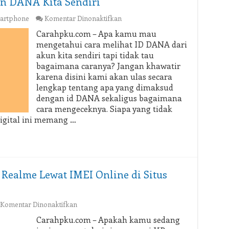
un DANA Kita Sendiri
pada
artphone
Komentar Dinonaktifkan
Disini
Carahpku.com – Apa kamu mau
Cara
mengetahui cara melihat ID DANA dari
Melihat
akun kita sendiri tapi tidak tau
ID
bagaimana caranya? Jangan khawatir
Akun
karena disini kami akan ulas secara
DANA
Kita
lengkap tentang apa yang dimaksud
Sendiri
dengan id DANA sekaligus bagaimana
cara mengeceknya. Siapa yang tidak
igital ini memang …
 Realme Lewat IMEI Online di Situs
pada
Komentar Dinonaktifkan
Cara
Carahpku.com – Apakah kamu sedang
Cek