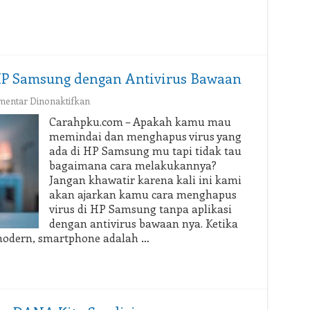
HP Samsung dengan Antivirus Bawaan
pada
entar Dinonaktifkan
Cara
Carahpku.com – Apakah kamu mau
Menghapus
memindai dan menghapus virus yang
Virus
ada di HP Samsung mu tapi tidak tau
di
bagaimana cara melakukannya?
HP
Jangan khawatir karena kali ini kami
Samsung
dengan
akan ajarkan kamu cara menghapus
Antivirus
virus di HP Samsung tanpa aplikasi
Bawaan
dengan antivirus bawaan nya. Ketika
 modern, smartphone adalah …