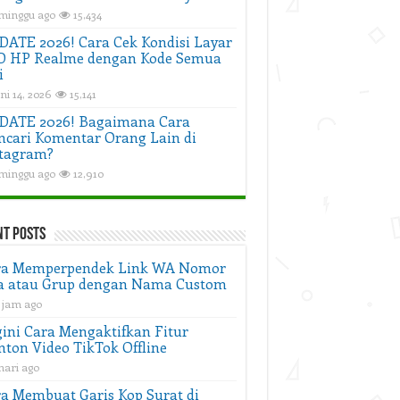
 minggu ago
15,434
ATE 2026! Cara Cek Kondisi Layar
D HP Realme dengan Kode Semua
i
ni 14, 2026
15,141
DATE 2026! Bagaimana Cara
cari Komentar Orang Lain di
tagram?
 minggu ago
12,910
nt Posts
ra Memperpendek Link WA Nomor
a atau Grup dengan Nama Custom
1 jam ago
ini Cara Mengaktifkan Fitur
ton Video TikTok Offline
hari ago
a Membuat Garis Kop Surat di