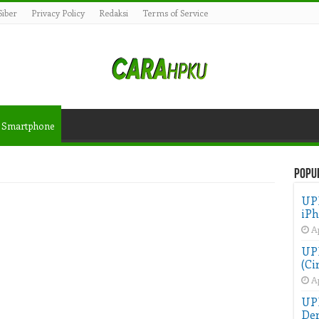
iber
Privacy Policy
Redaksi
Terms of Service
Smartphone
Popu
UP
iPh
Ap
UPD
(Ci
Ap
UP
Der