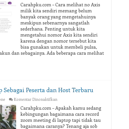
Cara
Carahpku.com – Cara melihat no Axis
Melihat
milik kita sendiri memang belum
No
banyak orang yang mengetahuinya
Axis
meskipun sebenarnya sangatlah
Kita
sederhana. Penting untuk kita
Sendiri:
Bisa
mengetahui nomor Axis kita sendiri
Lewat
karena dengan nomor tersebut kita
SMS
bisa gunakan untuk membeli pulsa,
 akun dan sebagainya. Ada beberapa cara melihat
p Sebagai Peserta dan Host Terbaru
pada
one
Komentar Dinonaktifkan
Cara
Carahpku.com – Apakah kamu sedang
Record
kebingungan bagaimana cara record
Zoom
zoom meeting di laptop tapi tidak tau
di
bagaimana caranya? Tenang aja sob
Laptop