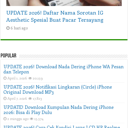
UPDATE 2026! Daftar Nama Sorotan IG
Aesthetic Spesial Buat Pacar Tersayang
6 hari ago
Popular
UPDATE 2026! Download Nada Dering iPhone WA Pesan
dan Telepon
April 1, 2026
20,159
UPDATE 2026! Notifikasi Lingkaran (Circle) iPhone
Original Download MP3
April 7, 2026
17,823
UPDATE! Download Kumpulan Nada Dering iPhone
2026: Bisa di Play Dulu
2 minggu ago
15,574
UPDATE 2026! Cara Cek Kondisi Layar LCD HP Realme