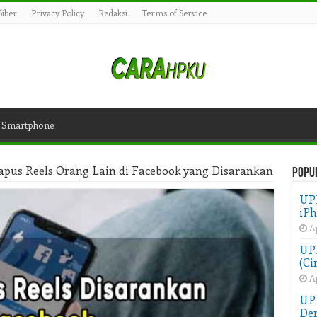
iber
Privacy Policy
Redaksi
Terms of Service
Smartphone
pus Reels Orang Lain di Facebook yang Disarankan
Popu
UP
iPh
Ap
UPD
(Ci
Ap
UP
Der