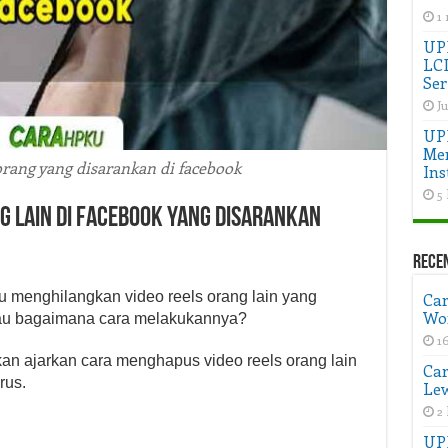
1
UPD
LC
Ser
Ju
UP
Men
orang yang disarankan di facebook
Ins
5 
 Lain di Facebook yang Disarankan
Rece
menghilangkan video reels orang lain yang
Car
Wo
 tau bagaimana cara melakukannya?
1
akan ajarkan cara menghapus video reels orang lain
Car
rus.
Lew
2 
UP