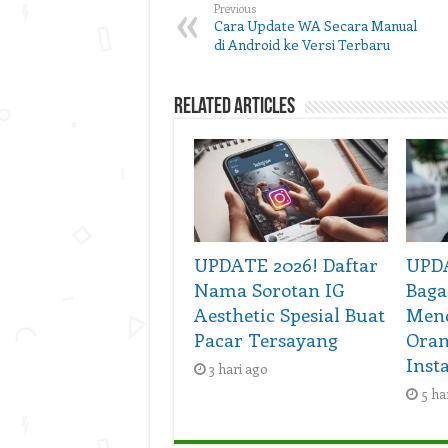
Previous
Cara Update WA Secara Manual
di Android ke Versi Terbaru
Related Articles
UPDATE 2026! Daftar
UPDA
Nama Sorotan IG
Baga
Aesthetic Spesial Buat
Menc
Pacar Tersayang
Oran
Inst
3 hari ago
5 ha