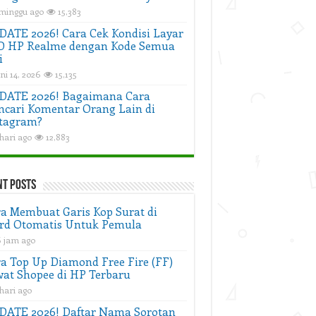
 minggu ago
15,383
ATE 2026! Cara Cek Kondisi Layar
D HP Realme dengan Kode Semua
i
ni 14, 2026
15,135
DATE 2026! Bagaimana Cara
cari Komentar Orang Lain di
tagram?
hari ago
12,883
nt Posts
a Membuat Garis Kop Surat di
rd Otomatis Untuk Pemula
6 jam ago
a Top Up Diamond Free Fire (FF)
at Shopee di HP Terbaru
hari ago
DATE 2026! Daftar Nama Sorotan