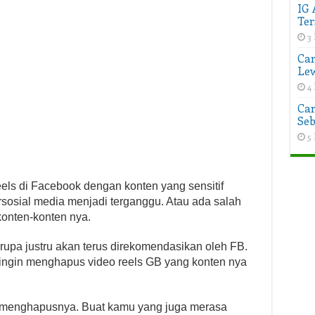
IG 
Ter
3 
Car
Lew
4 
Car
Seb
5 
els di Facebook dengan konten yang sensitif
osial media menjadi terganggu. Atau ada salah
 konten-konten nya.
erupa justru akan terus direkomendasikan oleh FB.
 ingin menghapus video reels GB yang konten nya
 menghapusnya. Buat kamu yang juga merasa