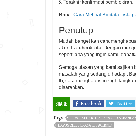
Terakhir konfirmasi pemblokiran.
Baca:
Cara Melihat Biodata Insta
Penutup
Mudah banget kan cara menghapus v
akun Facebook kita. Dengan mengiku
seperti apa yang ingin kamu dapatk
Semoga ulasan yang kami sajikan 
masalah yang sedang dihadapi. Ba
fb, cara menghapus menghilangkan r
disarankan.
Facebook
Twitter
Share
Tags
CARA HAPUS REELS FB YANG DISARANKA
HAPUS REELS ORANG DI FACEBOOK