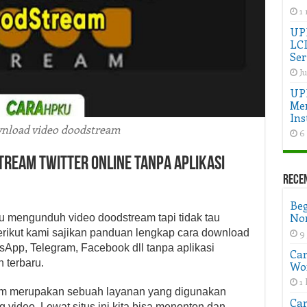
1
UPD
LC
Ser
Ju
UP
Men
Ins
nload video doodstream
6
ream Twitter Online Tanpa Aplikasi
Rece
Beg
Non
mengunduh video doodstream tapi tidak tau
erikut kami sajikan panduan lengkap cara download
9
sApp, Telegram, Facebook dll tanpa aplikasi
Car
 terbaru.
Wo
1 
eam merupakan sebuah layanan yang digunakan
Car
 video. Lewat situs ini kita bisa menonton dan