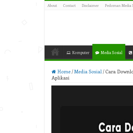
About
Contact
Disclaimer
Pedoman Media S
Komputer
Media Sosial
Home
/
Media Sosial
/
Cara Downlo
Aplikasi