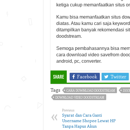
ketiga cukup memanfaatkan situs on
Kamu bisa memanfaatkan situs do
diatas. Atau kamu cari saja keywor
ditampilkan banyak rekomendasi si
doodstream.
Semoga pembahasannya bisa memba
cara download video savefrom doods
android, pc, converter.
Facebook
Twitter
Share
Tags
CARA DOWNLOAD DOODSTREAM
DOO
DOWNLOAD VIDEO DOODSTREAM
Previous
Syarat dan Cara Ganti
Username Shopee Lewat HP
Tanpa Hapus Akun