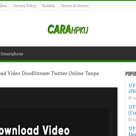
iber
Privacy Policy
Redaksi
Terms of Service
Smartphone
ad Video DoodStream Twitter Online Tanpa
Popu
UP
iPh
Ap
UPD
(Ci
Ap
UP
Der