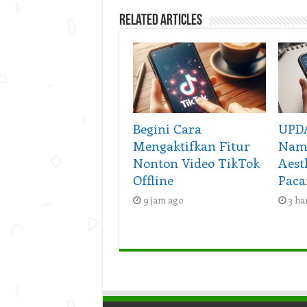
Related Articles
Begini Cara
UPDA
Mengaktifkan Fitur
Nama
Nonton Video TikTok
Aest
Offline
Paca
9 jam ago
3 ha