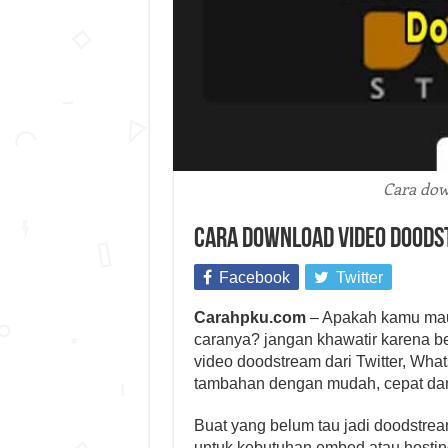
Cara dow
Cara Download Video DoodSt
Facebook
Twitter
Carahpku.com
– Apakah kamu mau 
caranya? jangan khawatir karena b
video doodstream dari Twitter, What
tambahan dengan mudah, cepat dan
Buat yang belum tau jadi doodstr
untuk kebutuhan embed atau hosting