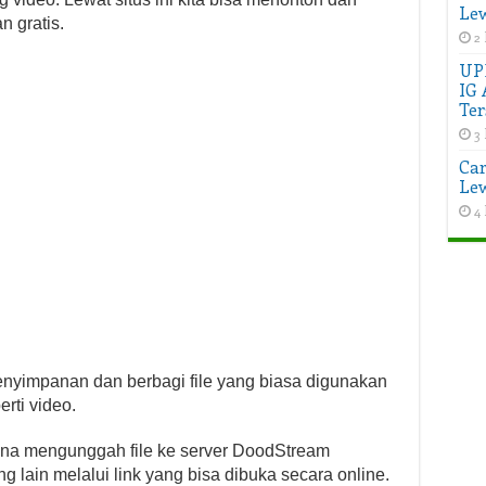
Lew
 gratis.
2 
UP
IG 
Ter
3 
Car
Lew
4 
nyimpanan dan berbagi file yang biasa digunakan
rti video.
na mengunggah file ke server DoodStream
ain melalui link yang bisa dibuka secara online.