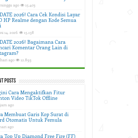
 minggu ago
15,403
ATE 2026! Cara Cek Kondisi Layar
D HP Realme dengan Kode Semua
i
ni 14, 2026
15,138
DATE 2026! Bagaimana Cara
cari Komentar Orang Lain di
tagram?
 hari ago
12,893
nt Posts
ini Cara Mengaktifkan Fitur
ton Video TikTok Offline
 jam ago
a Membuat Garis Kop Surat di
rd Otomatis Untuk Pemula
hari ago
a Top Up Diamond Free Fire (FF)