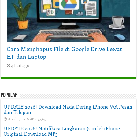
Cara Menghapus File di Google Drive Lewat
HP dan Laptop
4 hari ago
Popular
UPDATE 2026! Download Nada Dering iPhone WA Pesan
dan Telepon
April 1, 2026
19,565
UPDATE 2026! Notifikasi Lingkaran (Circle) iPhone
Original Download MP3